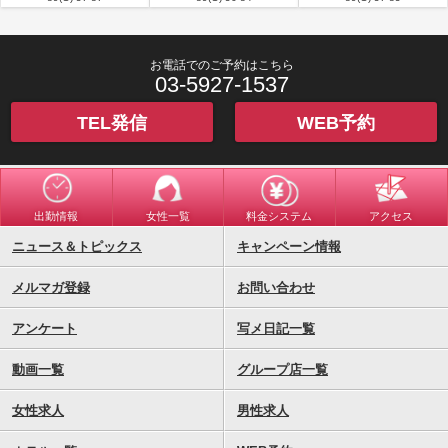
■
お客様の名前：Y様
満足度：★★★★★
コメント：いつもありがとうございます！ 次回もよろしくお願いいたします！
お電話でのご予約はこちら
■
お客様の名前：S様
03-5927-1537
満足度：★★★★★
コメント：猛暑が続き、外を歩くのも嫌になりますが、まりあ様を応援するた
TEL発信
WEB予約
め、今日も池袋へやってきました😄 本日のファッションは、オフショルのトッ
プスに黒のスカート😍下着もそれにあわせて、肩紐がないタイプのブラを着
用。 先日早退したっぽかったので、心配して聞くと 「よく気づいたね！暑さ
にまだ身体が慣れてないんだよねー」 と連日の猛暑にちょっとやられていると
のこと。 シャワー中は食べ物の話でもちきりに。最近初めてエッグスシングス
出勤情報
女性一覧
料金システム
アクセス
に行ったとのこと。パンケーキのわりと有名店で、女の子の多くは一度は行っ
ているイメージなので、すごく意外😳 まだまだ知らないまりあ様を発見できま
ニュース＆トピックス
キャンペーン情報
した😆 シャワー後はいつもの撮影タイム。以前 「撮影衣装でなかなかいいや
つが浮かばないんだよね」 と言うと 「一周まわって、またバニーちゃんがい
メルマガ登録
お問い合わせ
いかも」 という話をしていたので、今日はバニーちゃん衣装を用意して、日記
用写真の撮影会を行いました😆 今回もたくさん可愛い姿をカメラで切り取り📸
アンケート
写メ日記一覧
どれが採用されるかなー？ 今日は、たくさんおしゃべりしちゃったので、プレ
イ後の余暇時間がなく、日記更新の時間までは取れず、、、 「日記更新する時
動画一覧
グループ店一覧
間なくなっちゃったね😅家帰ったら、書こう💕」 と言うので、最近は家で更新
することが少ないこともあって 「ホントに書くのかなー？」 とちょいと意地
女性求人
男性求人
悪気味に言うと 「いや、今日は書くよ❣️」 と決意ある一言。今晩、日記の更新
があるのか、期待です😆