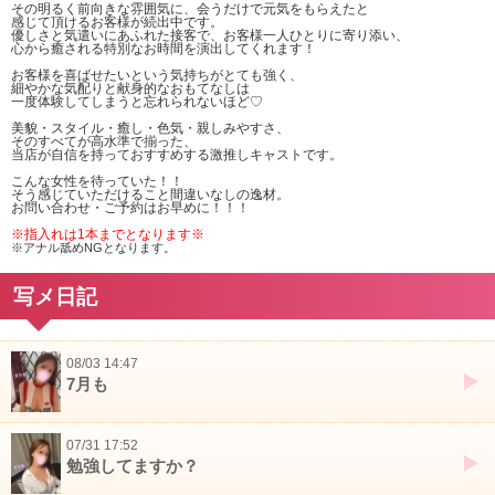
その明るく前向きな雰囲気に、会うだけで元気をもらえたと
感じて頂けるお客様が続出中です。
優しさと気遣いにあふれた接客で、お客様一人ひとりに寄り添い、
心から癒される特別なお時間を演出してくれます！
お客様を喜ばせたいという気持ちがとても強く、
細やかな気配りと献身的なおもてなしは
一度体験してしまうと忘れられないほど♡
美貌・スタイル・癒し・色気・親しみやすさ、
そのすべてが高水準で揃った、
当店が自信を持っておすすめする激推しキャストです。
こんな女性を待っていた！！
そう感じていただけること間違いなしの逸材。
お問い合わせ・ご予約はお早めに！！！
※指入れは1本までとなります※
※アナル舐めNGとなります。
写メ日記
08/03 14:47
7月も
07/31 17:52
勉強してますか？