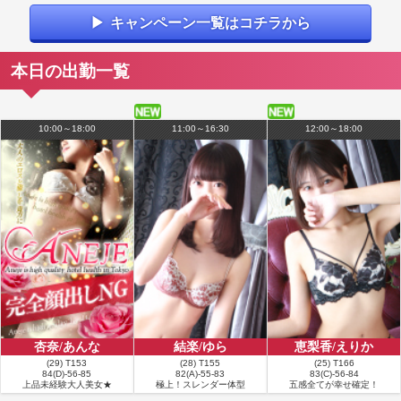
した。 まずは近況報告から始まり、いつものように雑談タイム。毎回思います
キャンペーン一覧はコチラから
が、本当に知識の引き出しが多い（笑）。話題が変わっても普通についてくる
どころか、「そんなことまで知ってるの!?」と思う場面が何度もありました。
話していて飽きない理由は、この知的好奇心の広さなんだろうなと実感しまし
本日の出勤一覧
た。 その後はシャワータイム。この日のランジェリーは黄色とブルーを基調に
した、夏らしさ全開の爽やかなデザイン。可愛らしさと色っぽさが絶妙に同居
していて、季節感まで楽しませてくれるセンスはさすがです。シャワーで並ん
で過ごす時間は、何度経験しても特別なひととき。思わず見惚れてしまうスタ
10:00～18:00
11:00～16:30
12:00～18:00
イルの良さでした。 ベッドでも相変わらず距離感が絶妙で、甘えさせ上手なと
ころは莉愛さんならでは。大人の色気と無邪気な笑顔のギャップに、今回もす
っかり癒やされました。 8月に入り夏本番。最近は暑さの影響もあって出勤日
が少し少なめな印象ですが、元気な莉愛さんに会えるとこちらまでパワーをも
らえます。次回も出勤日をしっかりチェックして、また楽しい時間を過ごした
いと思います。
更新日：2026年08月03日
■
お客様の名前：Y様
満足度：★★★★★
コメント：今日もとても楽しかったです！ 次回もよろしくお願いいたします🙇
更新日：2026年08月03日
■
お客様の名前：T様
杏奈/あんな
結楽/ゆら
恵梨香/えりか
満足度：★★★★★
(29) T153
(28) T155
(25) T166
84(D)-56-85
82(A)-55-83
83(C)-56-84
コメント：もうかわいいし気を遣えるし優しいし満足以上の満足を味わってい
上品未経験大人美女★
極上！スレンダー体型
五感全てが幸せ確定！
ます