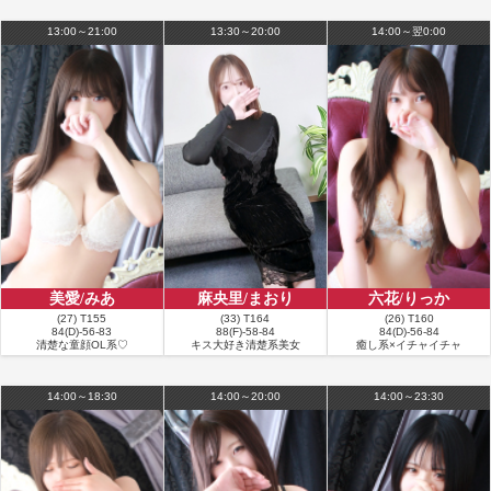
更新日：2026年07月31日
13:00～21:00
13:30～20:00
14:00～翌0:00
■
お客様の名前：S様
満足度：★★★★★
コメント：7月最終日、愛するまりあ様のもとへと参上💕 素晴らしく美しくて
可愛い😊一緒にいるだけで、楽しく、癒されます🥰 前の現場が近かったため、
予定よりちょっと早くに到着されたまりあ様。到着されるやいなや、「ありが
とねー」と誤ってダブルブッキング状態になってしまい、こちらが時間調整を
行ったことにお礼を言ってくれました。私としては、何も気にしなくていいこ
となのですが、まりあ様は、礼儀をちゃんと尽くしてくれる大人の女性なので
す。 来月約束していることの話をし、「楽しみだねー」と話をしながら、シャ
ワーへ🚿 シャワー後は、これまで敢えて避けていた女教師コスプレで小道具あ
りで写真撮影📸メガネありは新鮮でした✨ 撮影タイム後はプレイへ。いつもの
ように、イチャイチャして最高の時間を与えてくれました😆💕 プレイ後は残り
時間わずかでしたが、ささっと日記を更新しておこうということで、急いで写
美愛/みあ
麻央里/まおり
六花/りっか
真を加工。日記タイトルがなかなか決まらず、シャワーを浴びながら考えよう
(27) T155
(33) T164
(26) T160
84(D)-56-83
88(F)-58-84
84(D)-56-84
ってことで、一緒に話しながらタイトル決定！ホテルを出る直前に日記を更新
清楚な童顔OL系♡
キス大好き清楚系美女
癒し系×イチャイチャ
してもらいました😄 ホテルを出る頃には、ポツポツと雨が降っており、まりあ
様を見送ると「じゃあ次会うのは[日付]だね。雷鳴ると大変だから、ひどくな
る前に早く帰んなよー」とこちらの心配までしてくれ、本当にいい娘だなぁと
14:00～18:30
14:00～20:00
14:00～23:30
再認識。 まりあ様は、顔も身体も最上級ですが、何よりも、その性格がまた最
上級なのです😁💞
■
お客様の名前：K様