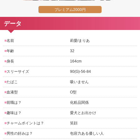
プレミアム2000円
データ
■名前
莉愛/まりあ
■年齢
32
■身長
164cm
■スリーサイズ
90(G)-56-84
■たばこ
吸いません
■血液型
O型
■前職は？
化粧品関係
■趣味は？
愛犬とお出かけ
■チャームポイントは？
笑顔
■男性の好みは？
包容力ある優しい人