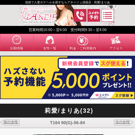
池袋で人妻ホテヘルを探すならアネージュ池袋店 - 莉愛/まりあ
営業時間10:00～翌4:00 受付時間9:30～翌4:00
出勤情報
女性一覧
料金・ご利用案内
アクセス
莉愛/まりあ(32)
前の女性
次の女性
T164 90(G)-56-84