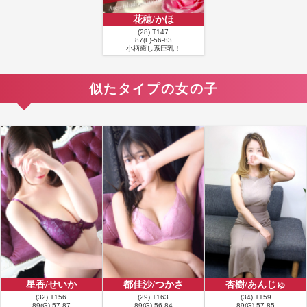
どん興味を持ってしまう莉愛さん。今年の夏も、会うたびに元気をもらえそう
花穂/かほ
です。次回はぜひ、ちょっと夏らしい解放的な服装にも期待しています
(28) T147
（笑）。
87(F)-56-83
小柄癒し系巨乳！
■
お客様の名前：Y様
満足度：★★★★★
コメント：先月末と今月19日と体調不良の為、なかなかまりあちゃんに会えな
似たタイプの女の子
くていじけていた私。何とか26日のラスト枠に予約を捩じ込んで貰いやっとの
思い出仕事をこなし迎えた26日😭池袋はゲリラ豪雨もありそこまで暑くなく過
ごしやすい気温、しかし私の気持ちと息子の温度は久しぶりにまりあちゃんに
会うこともあり急上昇😤いつものホテルにインして待っているといつも通り元
気なまりあちゃん登場‼️顔を見るなりごめんねぇ〜と抱きついてくれるまりあ
ちゃん、それだけで会えなかった2回の事等頭から吹っ飛んでしまいます🤤ま
りあちゃんに会った方ならお分かりだと思いますが、とんでもないスピードで
他人の懐に入ってきます🤣だから何でも許せてしまえるんです。2ヶ月会って
居なくても何も変わらず接してくれます。プレイは久しぶりという事もあり私
が念入りにまりあちゃんを責めさせてもらい3度も昇天して貰いました。その
後攻守交代し上から下まで丁寧に責めてもらい、そのまま上に乗って責めても
らっていると興奮してしまい、私が上に‼️お互いを擦り合わせ一緒のタイミン
グでと思ったのですが、私のタイミングが合わずまりあちゃんのみ昇天😫その
後まりあちゃんに一生懸命ご奉仕してもらい無事昇天しました💦シャワー🚿で
もプレイ中でもとても綺麗な体をしているまりあちゃん、今のところこのお店
星香/せいか
都佳沙/つかさ
杏樹/あんじゅ
では非の打ち所がない一番の嬢だと私は思っています👍
(32) T156
(29) T163
(34) T159
89(G)-57-87
89(G)-56-84
89(G)-57-85