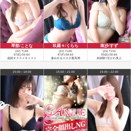
満足度：★★★★★
コメント：まりあさんと再会してきました！ 前回お会いしてから1年が経って
いましたが、まりあさんは相変わらずの可愛さと素敵な笑顔でテンションが上
がります。 差し入れにちょっとしたプレゼントを持参したのですが、1年前に
お渡しした手土産も覚えてくれていて、ホスピタリティの高さを感じました✨️
トークも盛り上がり、一息ついたタイミングでシャワーからベッドへ。 写メ日
記でも披露されている美しすぎるスタイルはほんと綺麗で、触れ合っているだ
けで幸せです。まりあさんは受けも攻めも最高で素晴らしい時間を過ごせまし
た💖 帰り間際まで色々なお話しで盛り上がり、一緒にいる時間の全てが楽しか
琴那/ことな
玖羅々/くらら
珠沙/すず
ったです😊 まりあさんの沢山の魅力に触れられて、大満足の再会を果たせまし
(32) T166
(32) T168
(24) T154
87(E)-56-84
87(F)-58-84
85(E)-56-84
た。次回はこんなに間を空けずに会いに行こうと思います！
超絶オススメキャスト
滲み出るエロさ最高潮
未経験×甘かわ美人
■
お客様の名前：T様
満足度：★★★★★
15:00～18:00
15:00～21:00
15:00～22:00
コメント：12回目のまりあさん 今日は黒ショート丈のバルーントップスに レ
ースをあしらった透け感ある白短パン いつもにも増してかわいい感じ っと思
いきや 安心してはいけません 「前からも後ろからも Tバック下着 透けて見え
てるよ」 「えっ！？ うそ〜！」 エロ全開の悩殺ルックでご登場 今月は自分と
まりあさんの いろいろな事情が重なり 予約がずれて 会えなくなったかと諦め
かけていましたが まりあさんや仲良しさんの 優しさと対応力に助われ なんと
か無事に会うことができました スタイルやプレイは みなさんのおっしゃると
おり とても素晴らしい 最近の猛暑で体調を心配していましたが いつもどおり
元気いっぱい 振る舞っていただきました 今回の発見は勉強するまりあさん 季
節のフルーツをお持ちしたところ 上下逆さまにひっくり返すこともなく 慎重