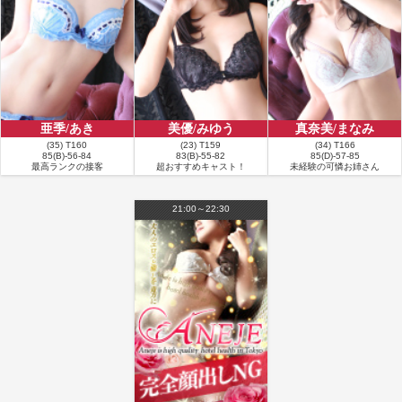
くなりたいなぁと素直に思いました！ まりあちゃん、本日は心地よい時間をあ
りがとうございました！！
■
お客様の名前：Y様
満足度：★★★★★
コメント：スケジュールが合わず少し時間が空いてしまいましたが、ご無沙汰
していたことを感じさせない対応で、とても楽しく過ごせました。
■
お客様の名前：K様
亜季/あき
美優/みゆう
真奈美/まなみ
満足度：★★★★★
(35) T160
(23) T159
(34) T166
85(B)-56-84
83(B)-55-82
85(D)-57-85
コメント：7月最後の莉愛さん指名。今日は90分コースということで、いつも
最高ランクの接客
超おすすめキャスト！
未経験の可憐お姉さん
よりゆっくりイチャイチャできるぞ！と楽しみにしていましたが、終わってみ
れば、やっぱり時間が足りない（笑）。 この日の服装は、黒のワンピース。最
近黒系の服が多いので「黒の方がスタイルよく見えるから？」と聞いたとこ
21:00～22:30
ろ、まさにその通りとのこと。いやいや、黒じゃなくても十分スタイルいいん
ですけどね（笑）。大人っぽくて綺麗なお姉さん感のある服装ですが、後ろ姿
を見てもスタイルの良さが隠しきれていません。 もちろん、90分なのでイチャ
イチャもたっぷり。莉愛さんのご奉仕をゆっくり堪能できて大満足でした。た
だ、今回それ以上に驚いたのが、莉愛さんの知識の広さ！ゲーム、料理、サッ
カー、美容、犬の話はこれまでもしてきましたが、今日はまさかの都内のマン
ション事情（笑）。さらに乾燥機の話では、かなり専門的なワードまで飛び出
し、「えっ、メーカーの方ですか？」とツッコミたくなるレベルでした。 た
だ、莉愛さんの真骨頂はやはりスタイル。細すぎず、ぽっちゃりでもなく、絶
妙な肉付きの極上エロボディ。個人的には「眼福」という言葉は莉愛さんのた
めにあると思っています（笑）。 知れば知るほど新しい一面が出てきて、どん