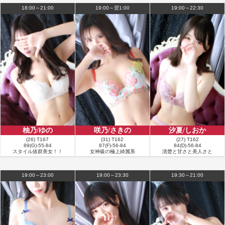
ャワーのちベッドへ、最近キスが気持ち良すぎて長い時間キスしてる気がしま
18:00～21:00
19:00～翌1:00
19:00～22:30
す、お互いしっかり気持ちよくなり大満足で夢の時間はおわりましたが、しっ
かり次回の再会を約束しました、今日もありがとう
■
お客様の名前：K様
満足度：★★★★★
コメント：チャイムが鳴ってホテルのドアを開けると、いつもの可愛い笑顔の
莉愛ちゃん。それだけで日頃の疲れストレスが和らぐ。服を脱げばそのバツグ
ンなプロポーションに目が行き、まず半勃ち！プレイに入れば、それはそれは
嬉。最後はふわふわボディの莉愛ちゃんオリジナル素股でフィニッシュ！今日
も大満足で帰路につく。まだ莉愛ちゃんにお会いしていない方は予約困難では
ありますが、一度指名してみたら如何でしょうか？間違いなく満足されること
でしょう！
柚乃/ゆの
咲乃/さきの
汐夏/しおか
■
お客様の名前：k様
(26) T167
(31) T162
(27) T162
満足度：★★★★★
89(G)-55-84
87(F)-56-84
84(D)-56-84
コメント：昨年末初めてチャットさせていただき、いつの間にか半年以上、三
スタイル抜群美女！！
女神級の極上綺麗系
清楚と甘さと美人さと
度目の正直で本日無事にまりあちゃんにお会いすることが出来ました！ 諸先輩
方を差し置いて、私が何か特別なことを言える立場にはありませんが、まりあ
19:00～23:00
19:00～23:30
19:30～21:00
ちゃんは全身の手入れが行き届いたプレミアムキャストに相応しい女性でし
た！！ ご縁が残っていて、本当に良かったです。 初めてのボス戦を前に、私
が若干緊張していた気がしますが、シルクのような肌がその緊張を徐々に溶か
していってくれました。 いい意味でプロフェッショナルです笑 お気に入りが
もうすぐ2000人というレジェンドさんですが、またお会いして、もう少し仲良