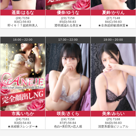
に包装を開封し 「いつごろ食べごろかな？」と言いつつ グイグイ指で押して
ご確認 デリケートな果物だから気をつけようね 「かわいい色合いで いい香り
もするし どっちがまりあさんか分からないね」 「また〜うまいこと言うんだ
遥菜/はるな
優奈/ゆうな
夏鈴/かりん
から〜」 っと嬉しそうなまりあさんなのでした この空気感を味わうために通
(28) T159
(23) T158
(27) T148
83(C)-56-83
85(D)-56-83
84(C)-56-83
ってるんだよ 初めてお会いしてからちょうど1年 会うたびに自身の感覚が研ぎ
即イキ！？超絶和美人
透明感溢れる美女★
★全身超絶敏感体質★
澄まされ プライベートもかなり充実してきました ほんとにありがとうござい
ます もはや癒し目的ではない 魅力で会っているような気がしてます
16:00～22:00
17:30～22:00
18:00～20:00
■
お客様の名前：ｙ様
満足度：★★★★★
コメント：今日も大好きなまりあ様に会ってきました💖 初手から夏の暑さも吹
き飛ばす最高に可愛い装い👚😍 今日のトップスもまりあ様にとてもお似合いで
した💗 黒のオフショルダーで背面で結ぶとリボン🎀になる可愛いらしくて、腰
のくびれやスタイルを更に際立たせてくれます💡 脱いだ彫刻のような裸体も良
いのですが、ファッションでも十分に楽しませてくれます💖 もちろんプレイで
も更に楽しませてくれます💖 今日もたくさん気持ちよくなってもらえました💡
久々に上に乗ってもらい、めちゃくちゃ気持ち良かったです😍 今日は日付の話
から、数字・運命数のお話に❗️ まりあ様の運命数は◯でした。 気になる方は直
接確認してみてくださいね。 次回、MBTI診断の結果を共有することに💡 占い
を気にする新しい一面に触れ、更に惚れ直してしまいました🥰 8月もよろしく
ね😃 暑い日が続くので、体調には気をつけてくださいね🥰
市風/いちか
咲良/さくら
美来/みらい
(24) T161
(24) T158
(25) T168
■
お客様の名前：ｙ様
83(D)-54-83
87(F)-56-84
84(D)-56-83
★未経験スレンダー★
色白×美巨乳×恋人感
清楚系最強ビジュアル
満足度：★★★★★
コメント：本日はシックですが生足全開の大人っぽく登場、近況報告して、シ