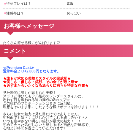
■得意プレイは？
素股
■性感帯は？
おっぱい
お客様へメッセージ
たくさん癒せる様にがんばります♡
コメント
≪Premium Cast≫
通常料金より+2,000円となります。
★誰もが求める美貌とスタイルの完成形★
★美しさ・優しさ・笑顔、その全てが最上級★
★必ずまた会いたくなる温もりに満ちた特別な存在★
見た瞬間に誰もが息を呑む美貌！
スラリと伸びたモデル級のスレンダースタイルに、
思わず目を奪われる迫力満点のGカップ☆
この抜群のプロポーションはまさに反則級。
理想をそのまま形にしたような極上ボディを誇ります！！！
さらに彼女の魅力は見た目だけではありません。
初対面でも気さくに話しかけてくれる親しみやすさと、
いつも絶やさない明るい笑顔が最大の魅力！！！
初めて会った気がしないと感じるほど自然な距離感で、
心地よい時間を過ごしていただけます♪