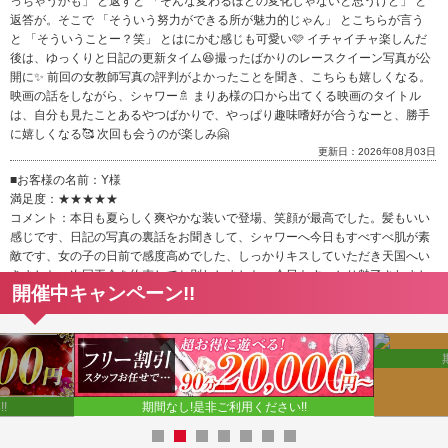
っちゃうかも」 と返すと 「そんな変わるほどの変化じゃないと思うけど」 と
返答が。そこで 「そういう努力ができる所が魅力的じゃん」 とこちらが言う
と 「そういうことー？笑」 とはにかむ感じも可愛い🩷 イチャイチャ楽しんだ
後は、ゆっくりと日記の更新タイム😆撮ったばかりのレースクイーン写真が公
開に✨ 前回の女教師写真の評判がよかったことを聞き、こちらも嬉しくなる。
映画の話をしながら、シャワー🚿 まりあ様の口から出てくる映画のタイトル
は、自分も見たことあるやつばかりで、やっぱり趣味嗜好が合うなーと、勝手
に嬉しくなる🥰 次回も会うのが楽しみ🤗
更新日：2026年08月03日
■
お客様の名前：Y様
満足度：★★★★★
コメント：本日も夏らしく爽やかな装いで登場、笑顔が最高でした。髪もいい
感じです、日記の写真の裏話をお聞きして、シャワーへ今日もすべすべ肌が素
敵です、女の子の日前で感度高めでした、しっかりキスしていただき天国へい
きました。次回再会を約束してお別れしました。今日もすっかり魅了されまし
開催中キャンペーン!!
た。ありがとうございます。
更新日：2026年08月03日
■
お客様の名前：K様
期間なし!是非ご利用ください!!
満足度：★★★★★
コメント：8月も莉愛さんを指名。 この日は白のブラウスに黒のミニスカート
という清楚なお姉さんスタイル。長いお御足とバランスの良いスタイルが自然
!!
と目を引きます。最近は暑さで少しバテ気味だったそうですが、この日は気温
も少し落ち着いていたこともあり、いつもの元気な莉愛さんに会えて一安心で