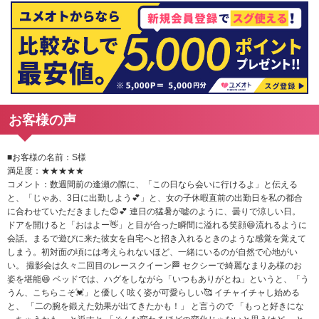
お客様の声
■
お客様の名前：S様
満足度：★★★★★
コメント：数週間前の逢瀬の際に、「この日なら会いに行けるよ」と伝える
と、「じゃあ、3日に出勤しよう💕」と、女の子休暇直前の出勤日を私の都合
に合わせていただきました😊💕 連日の猛暑が嘘のように、曇りで涼しい日。
ドアを開けると「おはよー👋」と目が合った瞬間に溢れる笑顔😆流れるように
会話。まるで遊びに来た彼女を自宅へと招き入れるときのような感覚を覚えて
しまう。初対面の頃には考えられないほど、一緒にいるのが自然で心地がい
い。 撮影会は久々二回目のレースクイーン🏁 セクシーで綺麗なまりあ様のお
姿を堪能😆 ベッドでは、ハグをしながら「いつもありがとね」というと、「う
うん、こちらこそ💓」と優しく呟く姿が可愛らしい🥰 イチャイチャし始める
と、 「二の腕を鍛えた効果が出てきたかも！」 と言うので 「もっと好きにな